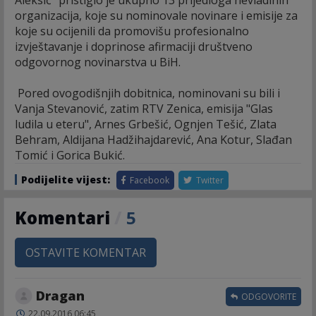
organizacija, koje su nominovale novinare i emisije za
koje su ocijenili da promovišu profesionalno
izvještavanje i doprinose afirmaciji društveno
odgovornog novinarstva u BiH.
Pored ovogodišnjih dobitnica, nominovani su bili i
Vanja Stevanović, zatim RTV Zenica, emisija "Glas
ludila u eteru", Arnes Grbešić, Ognjen Tešić, Zlata
Behram, Aldijana Hadžihajdarević, Ana Kotur, Slađan
Tomić i Gorica Bukić.
Podijelite vijest:
Facebook
Twitter
Komentari
/
5
OSTAVITE KOMENTAR
Dragan
ODGOVORITE
22.09.2016 06:45