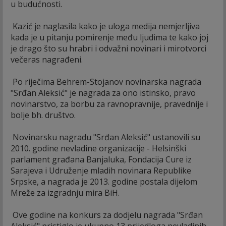
u budućnosti.
Kazić je naglasila kako je uloga medija nemjerljiva
kada je u pitanju pomirenje među ljudima te kako joj
je drago što su hrabri i odvažni novinari i mirotvorci
večeras nagrađeni.
Po riječima Behrem-Stojanov novinarska nagrada
"Srđan Aleksić" je nagrada za ono istinsko, pravo
novinarstvo, za borbu za ravnopravnije, pravednije i
bolje bh. društvo.
Novinarsku nagradu "Srđan Aleksić" ustanovili su
2010. godine nevladine organizacije - Helsinški
parlament građana Banjaluka, Fondacija Cure iz
Sarajeva i Udruženje mladih novinara Republike
Srpske, a nagrada je 2013. godine postala dijelom
Mreže za izgradnju mira BiH.
Ove godine na konkurs za dodjelu nagrada "Srđan
Aleksić" pristiglo je ukupno 13 prijedloga nevladinih