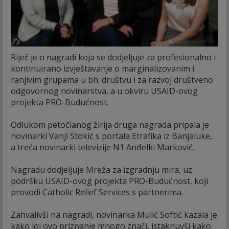
Riječ je o nagradi koja se dodjeljuje za profesionalno i
kontinuirano izvještavanje o marginalizovanim i
ranjivim grupama u bh. društvu i za razvoj društveno
odgovornog novinarstva, a u okviru USAID-ovog
projekta PRO-Budućnost.
Odlukom petočlanog žirija druga nagrada pripala je
novinarki Vanji Stokić s portala Etrafika iz Banjaluke,
a treća novinarki televizije N1 Anđelki Marković.
Nagradu dodjeljuje Mreža za izgradnju mira, uz
podršku USAID-ovog projekta PRO-Budućnost, koji
provodi Catholic Relief Services s partnerima.
Zahvalivši na nagradi, novinarka Mulić Softić kazala je
kako joj ovo priznanje mnogo znači, istaknuvši kako