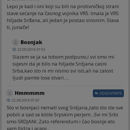
Lepo je kad i oni koji su bili na protivničkoj strani
slave sećanje na časnog vojnika VRS. Imala je VRS
hiljade Srđana, ali jedan je postao sinonim. Slava
ti, junače!
Bosnjak
22.09.2016 07:53
Slazem se ja sa tobom podpuno,i svi smo mi
svjesni da je bilo na hiljade Srdjana casni
Srba,kao sto ni mi nismo svi isti,ali na zalost
ljudi pamte lose stvari....
Hmmmmm
ODGOVORITE
22.09.2016 07:07
Sto vi bosnjaci nemati svog Srdjana,zato sto ste sve
pobili a sad se kitite Srpskim perjem...Svi mi Srbi
smo SRDJANI..Zato referendum i ćao bosnje eto
vam Ilidza i arapi...