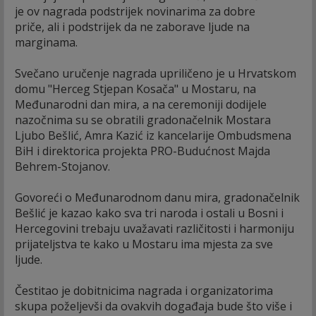
je ov nagrada podstrijek novinarima za dobre
priče, ali i podstrijek da ne zaborave ljude na
marginama.
Svečano uručenje nagrada upriličeno je u Hrvatskom
domu "Herceg Stjepan Kosača" u Mostaru, na
Međunarodni dan mira, a na ceremoniji dodijele
nazočnima su se obratili gradonačelnik Mostara
Ljubo Bešlić, Amra Kazić iz kancelarije Ombudsmena
BiH i direktorica projekta PRO-Budućnost Majda
Behrem-Stojanov.
Govoreći o Međunarodnom danu mira, gradonačelnik
Bešlić je kazao kako sva tri naroda i ostali u Bosni i
Hercegovini trebaju uvažavati različitosti i harmoniju
prijateljstva te kako u Mostaru ima mjesta za sve
ljude.
Čestitao je dobitnicima nagrada i organizatorima
skupa poželjevši da ovakvih događaja bude što više i