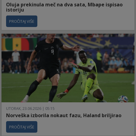
Oluja prekinula meč na dva sata, Mbape ispisao
istoriju
PROČITAJ VIŠE
UTORAK, 23.06.2026 | 05:15
Norveška izborila nokaut fazu, Haland briljirao
PROČITAJ VIŠE