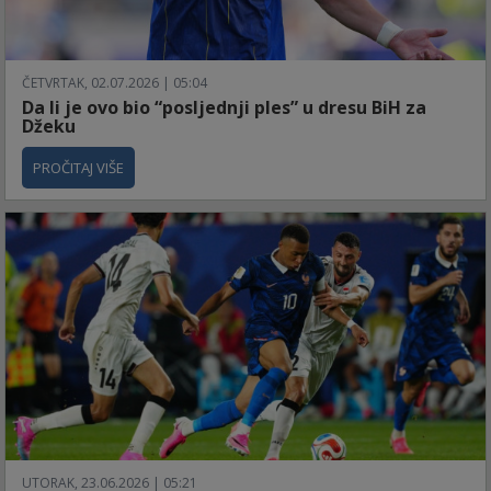
ČETVRTAK, 02.07.2026 | 05:04
Da li je ovo bio “posljednji ples” u dresu BiH za
Džeku
PROČITAJ VIŠE
UTORAK, 23.06.2026 | 05:21