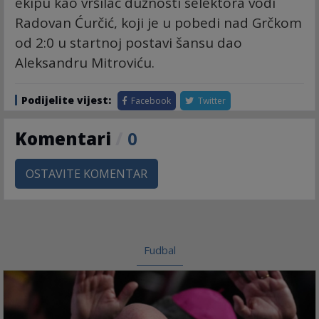
ekipu kao vršilac dužnosti selektora vodi
Radovan Ćurčić, koji je u pobedi nad Grčkom
od 2:0 u startnoj postavi šansu dao
Aleksandru Mitroviću.
Podijelite vijest:
Facebook
Twitter
Komentari
/
0
OSTAVITE KOMENTAR
Fudbal