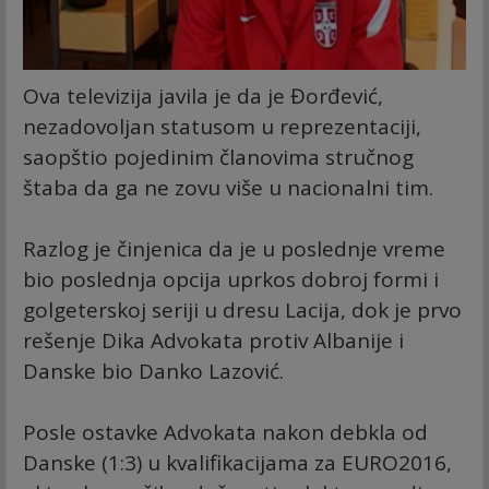
Ova televizija javila je da je Đorđević,
nezadovoljan statusom u reprezentaciji,
saopštio pojedinim članovima stručnog
štaba da ga ne zovu više u nacionalni tim.
Razlog je činjenica da je u poslednje vreme
bio poslednja opcija uprkos dobroj formi i
golgeterskoj seriji u dresu Lacija, dok je prvo
rešenje Dika Advokata protiv Albanije i
Danske bio Danko Lazović.
Posle ostavke Advokata nakon debkla od
Danske (1:3) u kvalifikacijama za EURO2016,