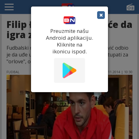
×
Filip Đorđević više neće da
Preuzmite našu
igra za Srbiju!
Android aplikaciju.
Kliknite na
Fudbalski reprezentativac Srbije Filip Đorđević odbio
ikonicu ispod.
je da uđe u igru protiv Grčke i neće više nastupati za
"orlove", objavila je televizija "Arenasport".
FUDBAL
19.11.2014 | 10:30