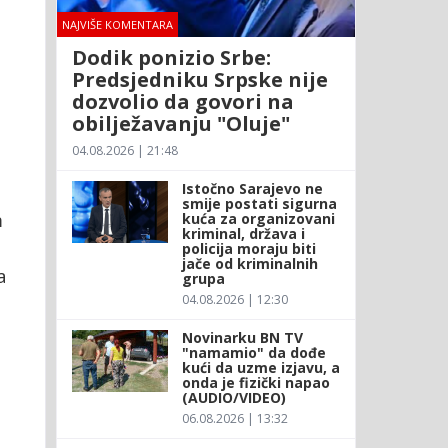
NAJVIŠE KOMENTARA
Dodik ponizio Srbe:
Predsjedniku Srpske nije
dozvolio da govori na
obilježavanju "Oluje"
04.08.2026 | 21:48
Istočno Sarajevo ne
smije postati sigurna
m
kuća za organizovani
kriminal, država i
policija moraju biti
jače od kriminalnih
a
grupa
04.08.2026 | 12:30
Novinarku BN TV
"namamio" da dođe
kući da uzme izjavu, a
onda je fizički napao
(AUDIO/VIDEO)
06.08.2026 | 13:32