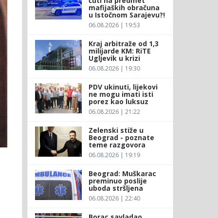
ćuti na predmet
mafijaških obračuna
u Istočnom Sarajevu?!
06.08.2026 | 19:53
Kraj arbitraže od 1,3
milijarde KM: RiTE
Ugljevik u krizi
06.08.2026 | 19:30
PDV ukinuti, lijekovi
ne mogu imati isti
porez kao luksuz
06.08.2026 | 21:22
Zelenski stiže u
Beograd - poznate
teme razgovora
06.08.2026 | 19:19
Beograd: Muškarac
preminuo poslije
uboda stršljena
06.08.2026 | 22:40
Borac savladao