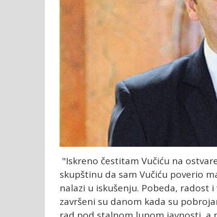
"Iskreno čestitam Vučiću na ostvar
skupštinu da sam Vučiću poverio mand
nalazi u iskušenju. Pobeda, radost i 
završeni su danom kada su pobrojani
rad pod stalnom lupom javnosti, a mn