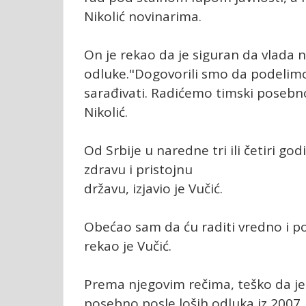
Nikolić novinarima.
On je rekao da je siguran da vlada n
odluke."Dogovorili smo da podelimo
sarađivati. Radićemo timski posebno
Nikolić.
Od Srbije u naredne tri ili četiri g
zdravu i pristojnu
državu, izjavio je Vučić.
Obećao sam da ću raditi vredno i po
rekao je Vučić.
Prema njegovim rečima, teško da j
posebno posle loših odluka iz 2007. i