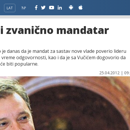
LAT
ЋР
 i zvanično mandatar
 je danas da je mandat za sastav nove vlade poverio lideru
 vreme odgovornosti, kao i da je sa Vučićem dogovorio da
će biti popularne.
25.04.2012 | 09