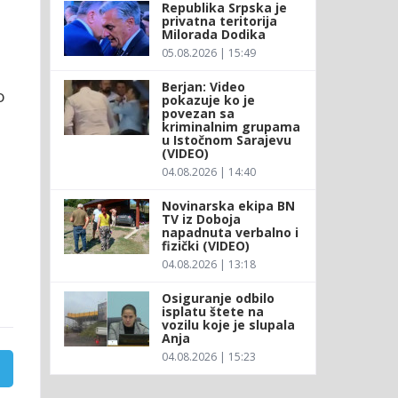
Republika Srpska je
privatna teritorija
Milorada Dodika
05.08.2026 | 15:49
Berjan: Video
o
pokazuje ko je
povezan sa
kriminalnim grupama
u Istočnom Sarajevu
(VIDEO)
04.08.2026 | 14:40
Novinarska ekipa BN
TV iz Doboja
napadnuta verbalno i
fizički (VIDEO)
04.08.2026 | 13:18
Osiguranje odbilo
isplatu štete na
vozilu koje je slupala
Anja
04.08.2026 | 15:23