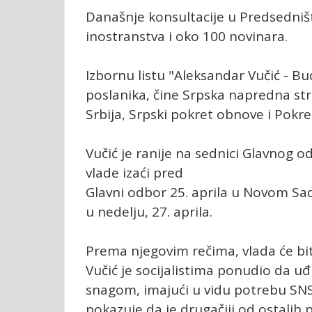
Današnje konsultacije u Predsedništv
inostranstva i oko 100 novinara.
Izbornu listu "Aleksandar Vučić - B
poslanika, čine Srpska napredna str
Srbija, Srpski pokret obnove i Pokret
Vučić je ranije na sednici Glavnog
vlade izaći pred
Glavni odbor 25. aprila u Novom Sa
u nedelju, 27. aprila.
Prema njegovim rečima, vlada će bit
Vučić je socijalistima ponudio da uđ
snagom, imajući u vidu potrebu SNS d
pokazuje da je drugačiji od ostalih 