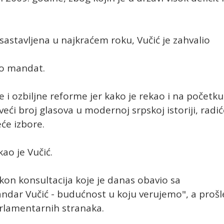
sastavljena u najkraćem roku, Vučić je zahvalio
io mandat.
e i ozbiljne reforme jer kako je rekao i na početku
veći broj glasova u modernoj srpskoj istoriji, radi
eće izbore.
kao je Vučić.
kon konsultacija koje je danas obavio sa
andar Vučić - budućnost u koju verujemo", a prošl
arlamentarnih stranaka.