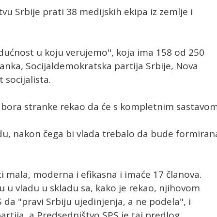
u Srbije prati 38 medijskih ekipa iz zemlje i
udućnost u koju verujemo", koja ima 158 od 250
anka, Socijaldemokratska partija Srbije, Nova
 socijalista.
 odbora stranke rekao da će s kompletnim sastavo
du, nakon čega bi vlada trebalo da bude formiran
i mala, moderna i efikasna i imaće 17 članova.
u u vladu u skladu sa, kako je rekao, njihovom
a "pravi Srbiju ujedinjenja, a ne podela", i
partija, a Predsedništvo SPS je taj predlog