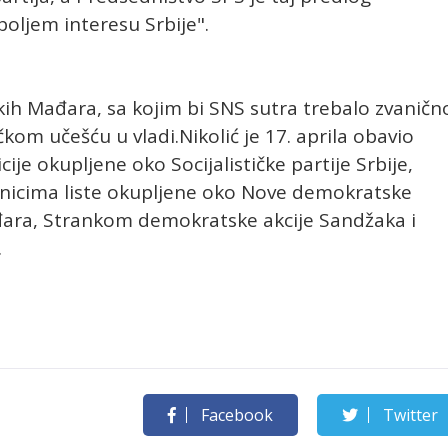
jboljem interesu Srbije".
skih Mađara, sa kojim bi SNS sutra trebalo zvaničn
kom učešću u vladi.Nikolić je 17. aprila obavio
ije okupljene oko Socijalističke partije Srbije,
icima liste okupljene oko Nove demokratske
ara, Strankom demokratske akcije Sandžaka i
.
Facebook
Twitter