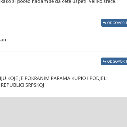
kako si počeo nadam se da ćete uspeti. Veliko sreće.
ODGOVORIT
ban
ODGOVORIT
JU KOJE JE POKRANIM PARAMA KUPIO I PODJELI
U REPUBLICI SRPSKOJ