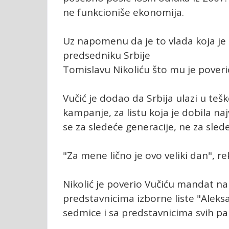
ne funkcioniše ekonomija.
Uz napomenu da je to vlada koja je 
predsedniku Srbije
Tomislavu Nikoliću što mu je pover
Vučić je dodao da Srbija ulazi u tešk
kampanje, za listu koja je dobila naj
se za sledeće generacije, ne za sled
"Za mene lično je ovo veliki dan", re
Nikolić je poverio Vučiću mandat na
predstavnicima izborne liste "Aleks
sedmice i sa predstavnicima svih p