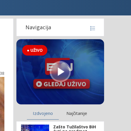
Navigacija
● UŽIVO
:38
Izdvojeno
Najčitanije
Zašto Tužilaštvo BiH