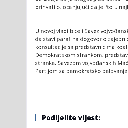
prihvatilo, ocenjujući da je "to u na
U novoj vladi biće i Savez vojvođan
da stavi paraf na dogovor o zajednič
konsultacije sa predstavnicima koalic
Demokratskom strankom, predstavn
stranke, Savezom vojvođanskih Mađ
Partijom za demokratsko delovanje
Podijelite vijest: