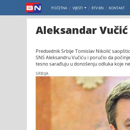
POČETNA
VIJESTI
RTV BN
KONTAKT
Aleksandar Vučić
Predsednik Srbije Tomislav Nikolić saopštio
SNS Aleksandru Vučiću i poručio da počinje
tesno sarađuju u donošenju odluka koje ne
SRBIJA