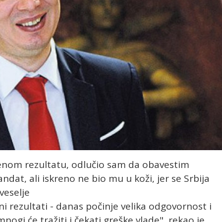
enom rezultatu, odlučio sam da obavestim
at, ali iskreno ne bio mu u koži, jer se Srbija
veselje
 rezultati - danas počinje velika odgovornost i
ogi će tražiti i čekati greške vlade", rekao je