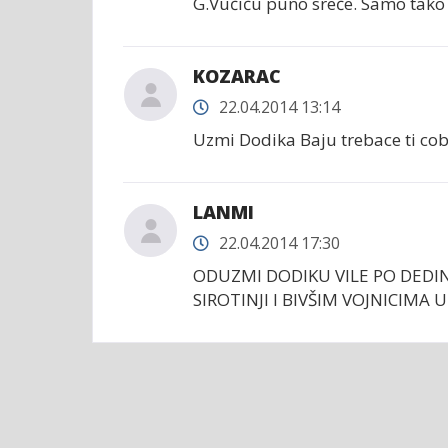
G.Vučiću puno sreće. Samo tako 
KOZARAC
22.04.2014 13:14
Uzmi Dodika Baju trebace ti co
LANMI
22.04.2014 17:30
ODUZMI DODIKU VILE PO DEDIN
SIROTINJI I BIVŠIM VOJNICIMA 